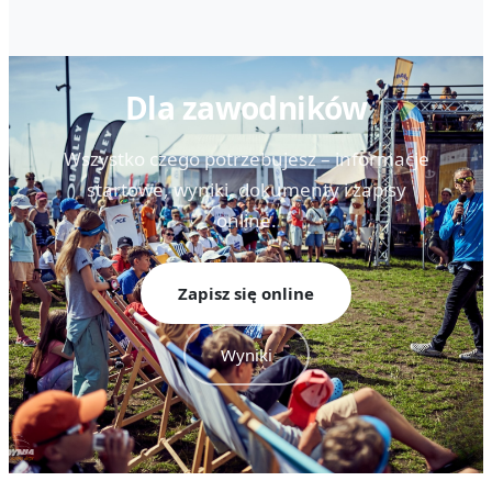
Dla zawodników
Wszystko czego potrzebujesz – informacje
startowe, wyniki, dokumenty i zapisy
online.
Zapisz się online
Wyniki