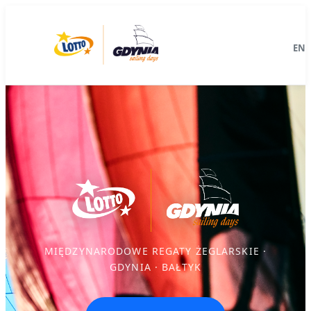
Przejdź
do
EN
treści
MIĘDZYNARODOWE REGATY ŻEGLARSKIE ·
GDYNIA · BAŁTYK